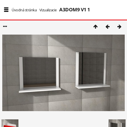
A3DOM9 V1 1
4/9252
Úvodná stránka
/
Vizualizacie
/