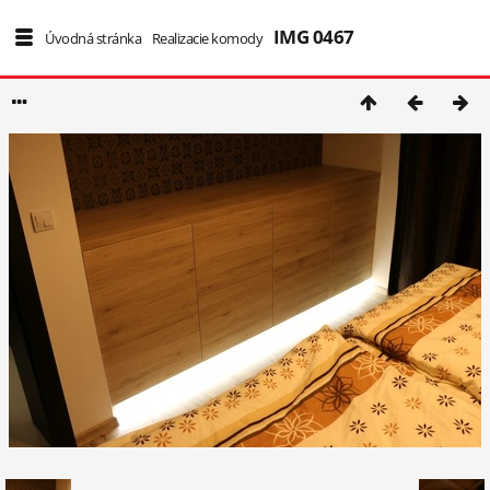
IMG 0467
7/19
Úvodná stránka
/
Realizacie komody
/