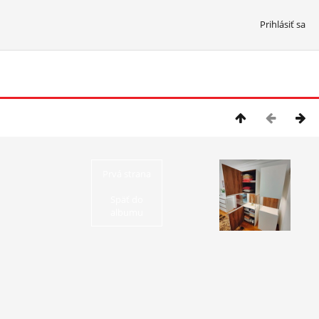
Prihlásiť sa
1/19
Prvá strana
Späť do
albumu