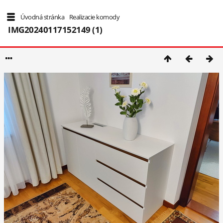
3/19
Úvodná stránka
/
Realizacie komody
/
IMG20240117152149 (1)