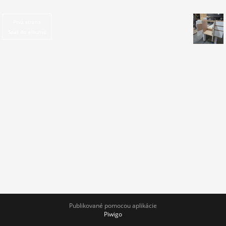
Prvá strana
Späť do albumu
Publikované pomocou aplikácie
Piwigo