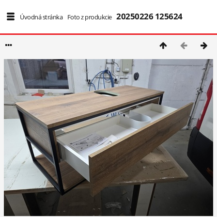
20250226 125624
1/2654
Úvodná stránka
/
Foto z produkcie
/