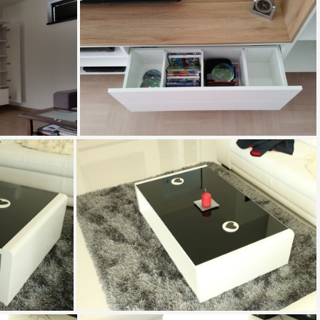
20150618 141903
42
20150618 141959