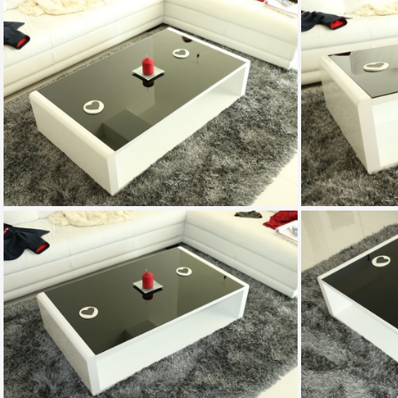
20150618 142001
IMG 0362