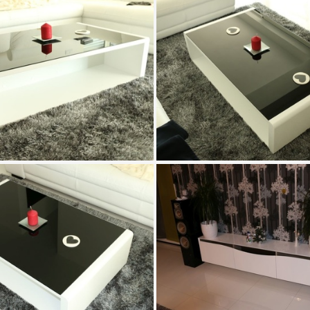
20150618 142022
20150618 142025
IMG 0360
IMG 0363
IMG 0364