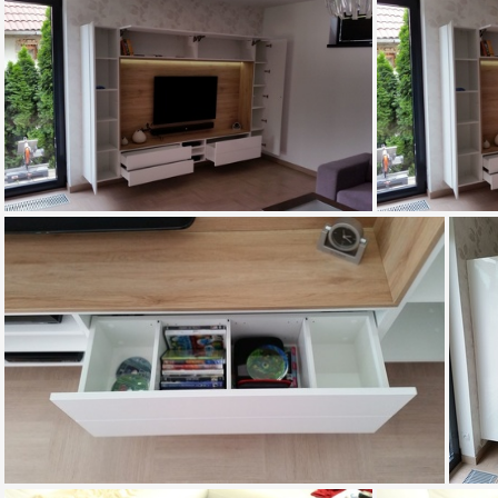
20150611 160259
20150611 160302
20150618 
20150618 141935