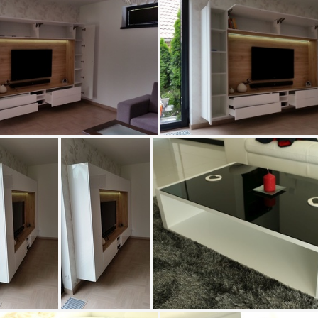
141857
20150618 141859
20150618 141938
20150618 1419